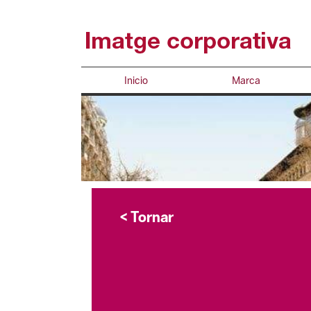
Saltar al contenido principal
Inicio
Marca
Contacte - Imagen
< Tornar