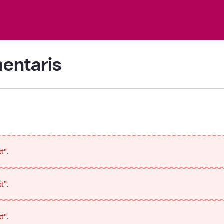
mentaris
t".
t".
t".